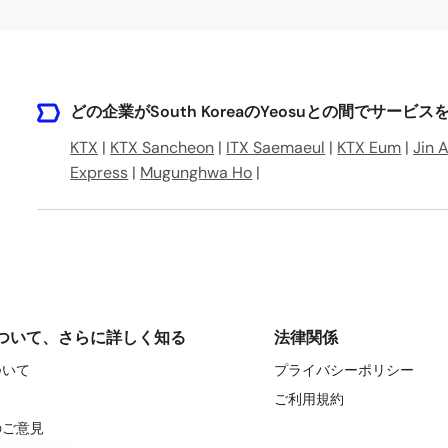
どの企業がSouth KoreaのYeosuとの間でサービ
KTX
|
KTX Sancheon
|
ITX Saemaeul
|
KTX Eum
|
Jin A
Express
|
Mugunghwa Ho
|
ついて、さらに詳しく知る
法律関係
ついて
プライバシーポリシー
ご利用規約
のご意見