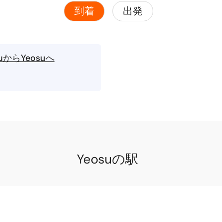
到着
出発
juからYeosuへ
Yeosuの駅