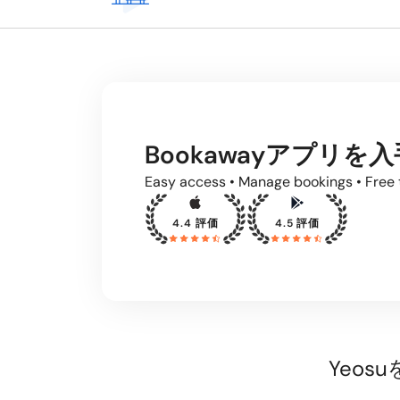
Bookawayアプリを入
Easy access • Manage bookings • Free 
4.4 評価
4.5 評価
Yeo