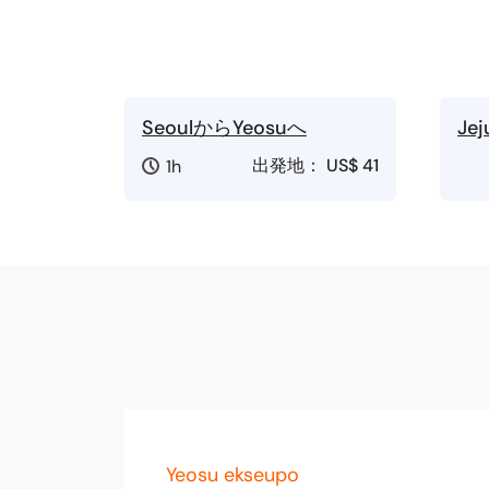
SeoulからYeosuへ
Je
出発地：
US$ 41
1h
Yeosu ekseupo