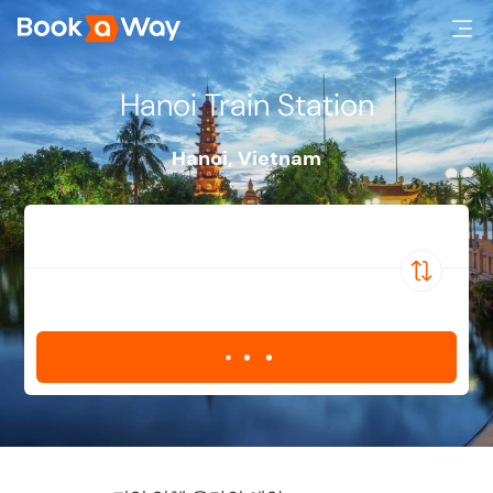
Hanoi Train Station
Hanoi
,
Vietnam