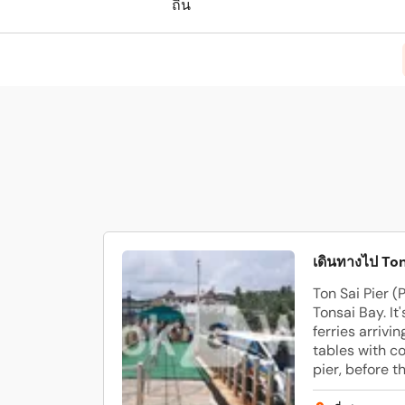
ถิ่น
เดินทางไป Ton
Ton Sai Pier (P
Tonsai Bay. It
ferries arrivi
tables with c
pier, before t