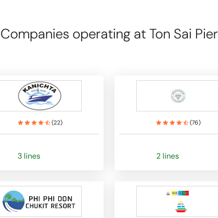
Companies operating at Ton Sai Pier
(
22
)
(
76
)
3 lines
2 lines