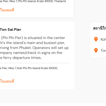
ai Pier, Moo 7, Phi Phi Island, Krabi 81000, Thailand
ูในแผนที่
สถานีใก
Ton Sai Pier
 (Phi Phi Pier) is situated in the center
Koh
 It's the island's main and busiest pier,
rriving from Phuket. Operators will set up
Ton
ompany names/check in signs on the
he ferry departure times.
i Pier, Moo 7, Koh Phi Phi Island Krabi 81000,
ูในแผนที่