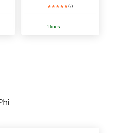
(
2
)
1 lines
Phi