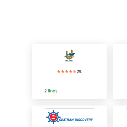
(
18
)
2 lines