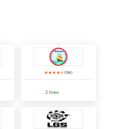
(
136
)
2 lines