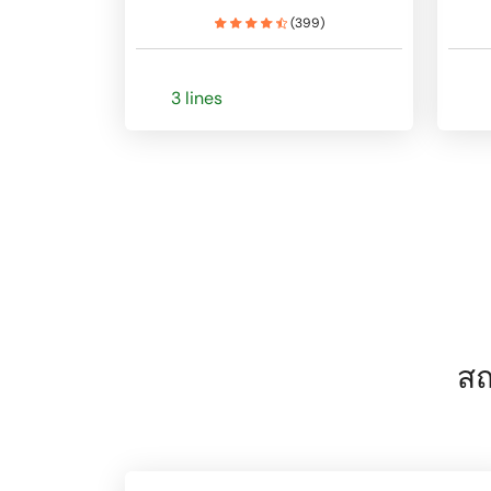
(
399
)
3 lines
สถ