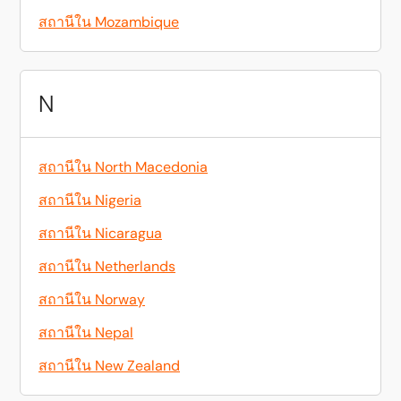
สถานีใน Mozambique
N
สถานีใน North Macedonia
สถานีใน Nigeria
สถานีใน Nicaragua
สถานีใน Netherlands
สถานีใน Norway
สถานีใน Nepal
สถานีใน New Zealand