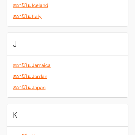
สถานีใน Iceland
สถานีใน Italy
J
สถานีใน Jamaica
สถานีใน Jordan
สถานีใน Japan
K