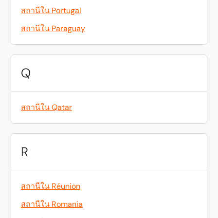
สถานีใน Portugal
สถานีใน Paraguay
Q
สถานีใน Qatar
R
สถานีใน Réunion
สถานีใน Romania