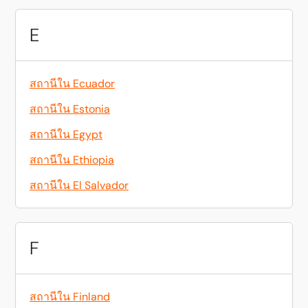
E
สถานีใน Ecuador
สถานีใน Estonia
สถานีใน Egypt
สถานีใน Ethiopia
สถานีใน El Salvador
F
สถานีใน Finland