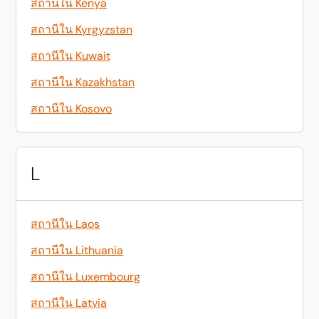
สถานีใน Kenya
สถานีใน Kyrgyzstan
สถานีใน Kuwait
สถานีใน Kazakhstan
สถานีใน Kosovo
L
สถานีใน Laos
สถานีใน Lithuania
สถานีใน Luxembourg
สถานีใน Latvia