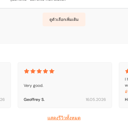
ดูตัวเลือกเพิ่มเติม
I
w
Very good.
w
อ
r
026
Geoffrey S.
16.05.2026
H
b
t
T
แสดงรีวิวทั้งหมด
d
s