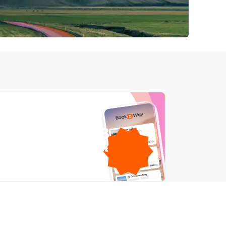
1GB
ดาต้ามือถือฟรี
โดย