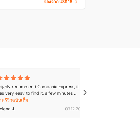
จองจาก US$ 18
 highly recommend Campania Express, it 
The signage was 
as very easy to find it, a few minutes 
get to the Campa
alking from the Napoli Central. I 
should have incl
่านรีวิวฉบับเต็ม
อ่านรีวิวฉบับเต็ม
ecommend to go earlier, or in the day 
which floor to m
elena J.
07.12.2025
Marie S.
efore, just to make sure about where are 
efficient but was
he platforms.

us to our destin
he ticket bought here, has to be 
ownloaded and shown to the ticket 
upervisor, you don’t need to change for any 