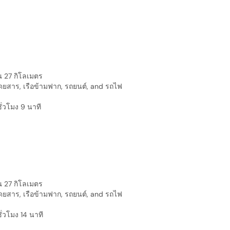
her ticket.

he trains are comfy and the carriages are 
ide for carrying your luggage. The staff are 
bsolutely friendly and helpful! 

he trip is beautiful along the coast.

he easiest way to reach Sorrento from 
aples :)
ณ 27 กิโลเมตร
ถโดยสาร, เรือข้ามฟาก, รถยนต์, and รถไฟ
ั่วโมง 9 นาที
ณ 27 กิโลเมตร
ถโดยสาร, เรือข้ามฟาก, รถยนต์, and รถไฟ
ั่วโมง 14 นาที