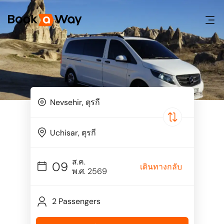
ส.ค.
09
เดินทางกลับ
พ.ศ. 2569
2 Passengers