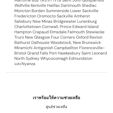
Maritime Bus ให้บริการใน Saint John Quispamsis
Wolfville Kentville Halifax Dartmouth Shediac
Moncton Borden Summerside Lower Sackville
Fredericton Oromocto Sackville Amherst
Salisbury New Minas Bridgewater Lunenburg
Charlottetown Cornwall, Prince Edward Island
Hampton Crapaud Elmsdale Falmouth Stewiacke
Truro New Glasgow Four Corners Oxford Rexton
Bathurst Dalhousie Woodstock, New Brunswick
Miramichi Antigonish Campbellton Florenceville-
Bristol Grand Falls Port Hawkesbury Saint Leonard
North Sydney Whycocomagh Edmundston
และNyanza
เราพร้อมให้ความช่วยเหลือ
ศูนย์ช่วยเหลือ