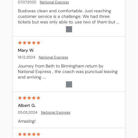
07.07.2025
National Express
Busbwas clean and comfortable. Just reaching 
customer service is a challenge. We had three 
tickets but was only able to. use two of them but 
have not been able to. contact customer service 
for. a. refund on the unused ticket.
Mary W.
19.12.2024
National Express
Journey from Bath to Birmingham return by 
National Express , the coach was punctual leaving 
and arriving .

The coach was comfortable and the driver was 
helpful with the luggage.
Albert G.
05.05.2024
National Express
Amazing!