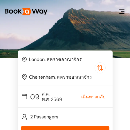
ส.ค.
09
เดินทางกลับ
พ.ศ. 2569
2 Passengers