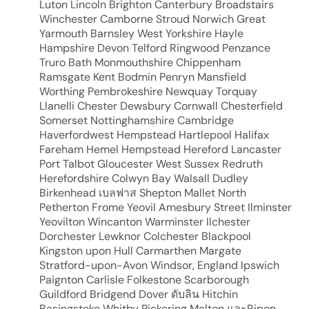
Luton Lincoln Brighton Canterbury Broadstairs
Winchester Camborne Stroud Norwich Great
Yarmouth Barnsley West Yorkshire Hayle
Hampshire Devon Telford Ringwood Penzance
Truro Bath Monmouthshire Chippenham
Ramsgate Kent Bodmin Penryn Mansfield
Worthing Pembrokeshire Newquay Torquay
Llanelli Chester Dewsbury Cornwall Chesterfield
Somerset Nottinghamshire Cambridge
Haverfordwest Hempstead Hartlepool Halifax
Fareham Hemel Hempstead Hereford Lancaster
Port Talbot Gloucester West Sussex Redruth
Herefordshire Colwyn Bay Walsall Dudley
Birkenhead เบลฟาส Shepton Mallet North
Petherton Frome Yeovil Amesbury Street Ilminster
Yeovilton Wincanton Warminster Ilchester
Dorchester Lewknor Colchester Blackpool
Kingston upon Hull Carmarthen Margate
Stratford-upon-Avon Windsor, England Ipswich
Paignton Carlisle Folkestone Scarborough
Guildford Bridgend Dover ดับลิน Hitchin
Basingstoke Whitby Pickering Malton และRipon