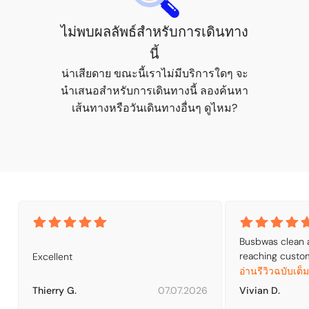
ไม่พบผลลัพธ์สำหรับการเดินทาง
นี้
น่าเสียดาย ขณะนี้เราไม่มีบริการใดๆ จะ
นำเสนอสำหรับการเดินทางนี้ ลองค้นหา
เส้นทางหรือวันเดินทางอื่นๆ ดูไหม?
Busbwas clean a
reaching custome
Excellent
challenge. We ha
อ่านรีวิวฉบับเต็ม
was only able t
Thierry G.
07.07.2026
Vivian D.
have not been a