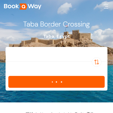
Taba Border Crossing
Taba
,
Egypt