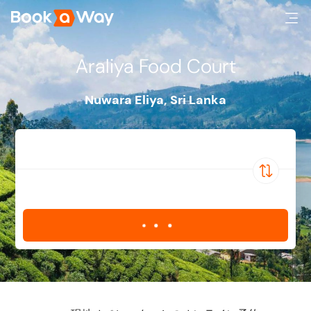
Araliya Food Court
Nuwara Eliya
,
Sri Lanka