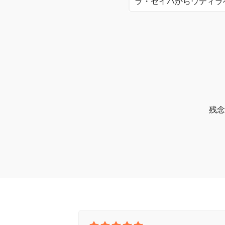
ラ・セイバからウティラ
残念