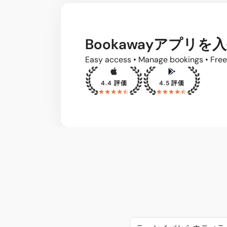
Bookawayアプリを
Easy access • Manage bookings • Free
4.4 評価
4.5 評価