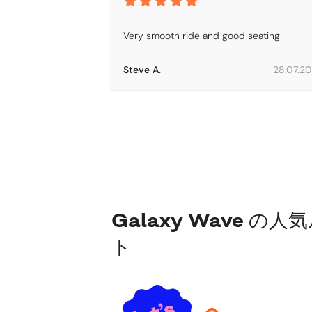
Very smooth ride and good seating
Steve A.
28.07.2
Galaxy Wave の人
ト