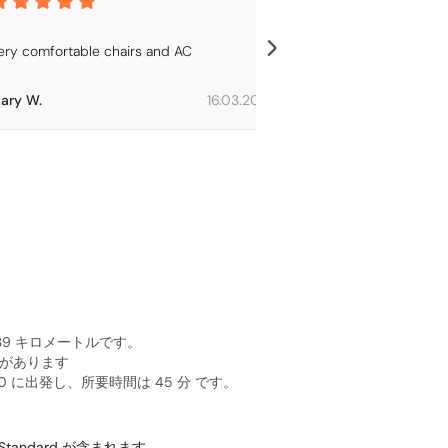
ery comfortable chairs and AC
All good ! Safe r
ary W.
16.03.2026
Sylvie L.
39 キロメートルです。
法があります
 に出発し、所要時間は 45 分 です。
tandard が含まれます。