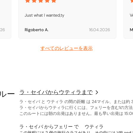
Just what I wanted,ty
V
026
Rigoberto A.
16.04.2026
M
すべてのレビューを表示
気ルー
ラ・セイバからウティラまで
ラ・セイバ と ウティラ の間の距離 は 24マイル、または約 
ラ・セイバからウティラに行くには、フェリーを含む1の方
このルートには朝の出発はありません。最も早い出発は 15:00
ラ・セイバ からフェリー で ウティラ
この旅程には 2 個の旅行クラスがあり、その中には VIP and S