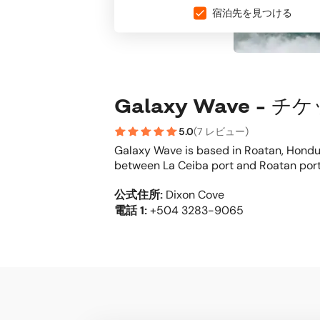
宿泊先を見つける
Galaxy Wave -
5.0
(
7 レビュー
)
Galaxy Wave is based in Roatan, Hondur
between La Ceiba port and Roatan port
公式住所
:
Dixon Cove
電話
1:
+504 3283-9065