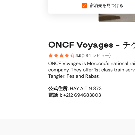
宿泊先を見つける
ONCF Voyages 
4.5
(
284 レビュー
)
ONCF Voyages is Morocco's national ra
company. They offer 1st class train se
Tangier, Fes and Rabat.
公式住所
:
HAY AIT N 873
電話
1:
+212 694683803