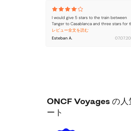
I would give 5 stars to the train between 
Tanger to Casablanca and three stars for t
train between Casablanca and Marrakech (
レビュー全文を読む
AC did not work properly and temperature
Esteban A.
07.07.2
outside was around 42 degrees Celsius)
ONCF Voyages の
ート