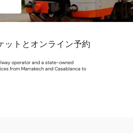
- チケットとオンライン予約
ilway operator and a state-owned
rvices from Marrakech and Casablanca to