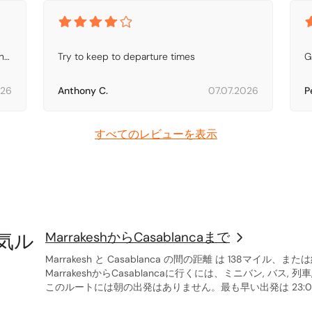
he 
Try to keep to departure times
G
 
 
026
Anthony C.
07.07.2026
P
すべてのレビューを表示
人気ル
MarrakeshからCasablancaまで
Marrakesh と Casablanca の間の距離 は 138マイル、
MarrakeshからCasablancaに行くには、ミニバン, バス, 
このルートには朝の出発はありません。最も早い出発は 23:00