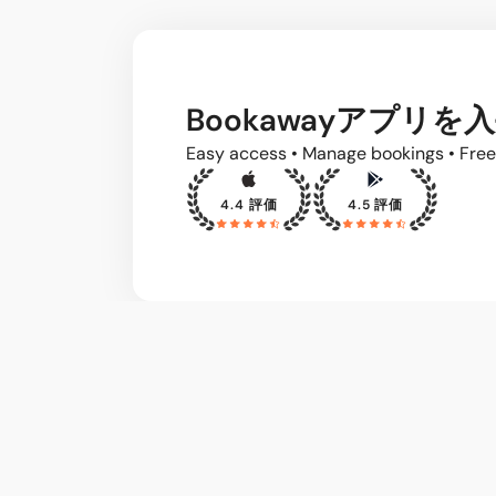
Bookawayアプリを
Easy access • Manage bookings • Free
4.4 評価
4.5 評価