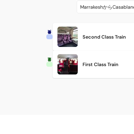
MarrakeshからCasabla
Second Class Train
First Class Train